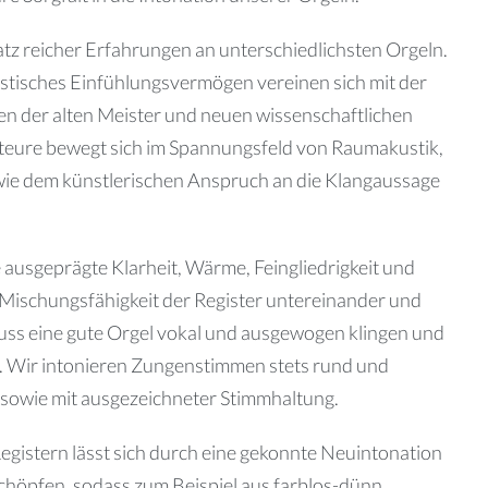
z reicher Erfahrungen an unterschiedlichsten Orgeln.
ustisches Einfühlungsvermögen vereinen sich mit der
en der alten Meister und neuen wissenschaftlichen
teure bewegt sich im Spannungsfeld von Raumakustik,
ie dem künstlerischen Anspruch an die Klangaussage
e ausgeprägte Klarheit, Wärme, Feingliedrigkeit und
 Mischungsfähigkeit der Register untereinander und
muss eine gute Orgel vokal und ausgewogen klingen und
en. Wir intonieren Zungenstimmen stets rund und
h sowie mit ausgezeichneter Stimmhaltung.
gistern lässt sich durch eine gekonnte Neuintonation
sschöpfen, sodass zum Beispiel aus farblos-dünn