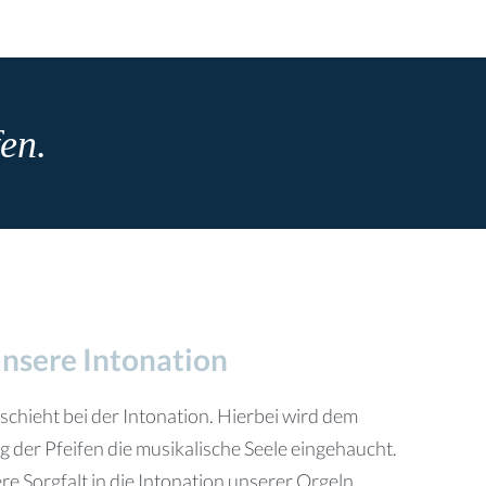
fen.
nsere Intonation
schieht bei der Intonation. Hierbei wird dem
g der Pfeifen die musikalische Seele eingehaucht.
 Sorgfalt in die Intonation unserer Orgeln.