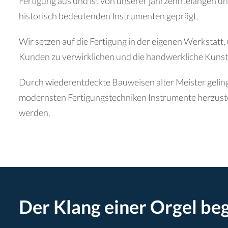
Fertigung aus und ist von unserer jahrzehntelangen u
historisch bedeutenden Instrumenten geprägt.
Wir setzen auf die Fertigung in der eigenen Werkstatt
Kunden zu verwirklichen und die handwerkliche Kunst
Durch wiederentdeckte Bauweisen alter Meister geling
modernsten Fertigungstechniken Instrumente herzuste
werden.
Der Klang einer Orgel be