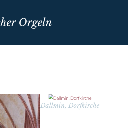
cher Orgeln
Dallmin, Dorfkirche